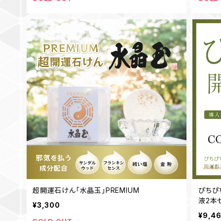
超開運石けん「水晶玉」PREMIUM
ぴちぴ
液2本
¥3,300
¥9,4