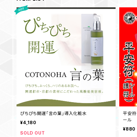
ぴちぴち開運「言の葉」導入化粧水
平安符
ール
¥4,180
¥880
SOLD OUT